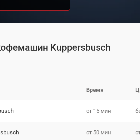
 кофемашин Kuppersbusch
Время
Ц
busch
от 15 мин
б
rsbusch
от 50 мин
о