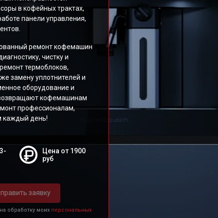
соры в кофейных трактах,
работе панели управления,
ентов.
рованный ремонт кофемашин
иагностику, чистку и
 ремонт термоблоков,
кже замену уплотнителей и
менное оборудование и
 возвращают кофемашинам
емонт профессионалам,
 каждый день!
3-
Цена от 1900
руб
править заявку
 на обработку моих
персональных