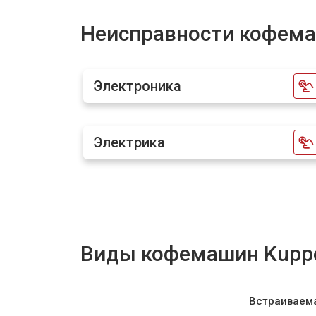
Замена прокладок
Неисправности кофема
Декальцинация кофемашины Kuppe
Электроника
Ремонт заварного механизма
Электрика
Виды кофемашин Kupp
Встраиваем