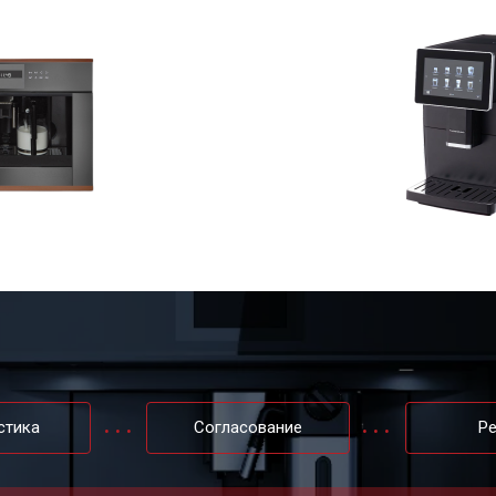
стика
Согласование
Р