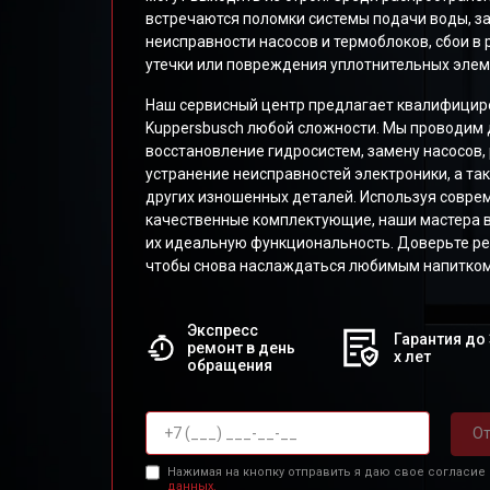
встречаются поломки системы подачи воды, за
неисправности насосов и термоблоков, сбои в 
утечки или повреждения уплотнительных элем
Наш сервисный центр предлагает квалифици
Kuppersbusch любой сложности. Мы проводим д
восстановление гидросистем, замену насосов,
устранение неисправностей электроники, а та
других изношенных деталей. Используя совре
качественные комплектующие, наши мастера
их идеальную функциональность. Доверьте р
чтобы снова наслаждаться любимым напитком
Экспресс
Гарантия до 
ремонт в день
х лет
обращения
От
Нажимая на кнопку отправить я даю свое согласие
данных.