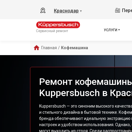
Пере
Краснодар
▼
УСЛУГИ
Сервисный ремонт
Главная
/
Кофемашина
Ремонт кофемашин
Kuppersbusch в Кра
Kuppersbusch — это синоним высокого качеств
и стильного дизайна в бытовой технике. Кофе
бренда обеспечивают идеальную экстракцию 
настроек и удобством использования. Однако, 
могут выходить из строя. Среди распространё