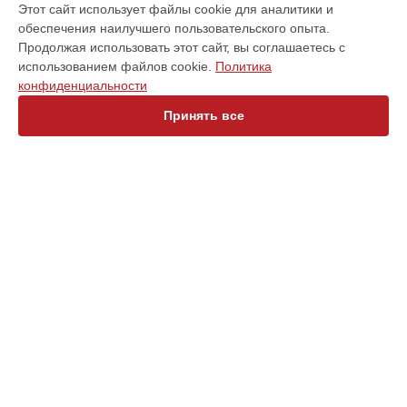
Этот сайт использует файлы cookie для аналитики и
обеспечения наилучшего пользовательского опыта.
Варочная панель
Продолжая использовать этот сайт, вы соглашаетесь с
Духовой шкаф
использованием файлов cookie.
Политика
Кофемашина
конфиденциальности
Микроволновая печь
Посудомоечная машина
Принять все
Стиральная машина
Холодильник
Морозильная камера
Винный шкаф
Сушильная машина
СТРАНИЦЫ
Цены
Гарантия
Доставка
Контакты
Мастера
Карта сайта